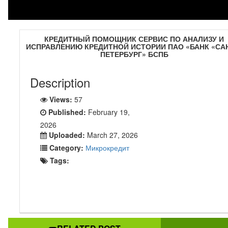
КРЕДИТНЫЙ ПОМОЩНИК СЕРВИС ПО АНАЛИЗУ И
ИСПРАВЛЕНИЮ КРЕДИТНОЙ ИСТОРИИ ПАО «БАНК «СА
ПЕТЕРБУРГ» БСПБ
Description
Views:
57
Исправление кредитной ист
Published:
February 19,
2026
через специальную програм
Uploaded:
March 27, 2026
банке
Category:
Микрокредит
Tags:
Сотрудники “КредитаНет” были всегда на связи, за искл
короткого периода технических проблем с WhatsApp. Долга,
этой фирмы полностью (с первого звонка до полного с
долгов) справились за 8 месяцев. Долга, юристы этой
полностью (с первого звонка до полного списания д
справились за 8 месяцев… Но вот все закончилась и я