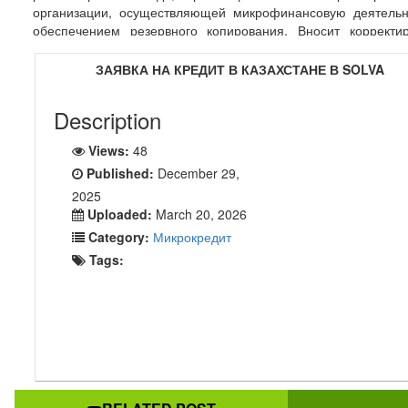
организации, осуществляющей микрофинансовую деятельн
обеспечением резервного копирования. Вносит корректи
кредитную историю клиента в кредитных бюро путем напр
информации об отсутствии задолженности по данному микро
ЗАЯВКА НА КРЕДИТ В КАЗАХСТАНЕ В SOLVA
и количестве просроченных дней по нему; Принимает ре
списании задолженности клиента по данному микрокр
Description
Направляет письменное уведомление клиенту о приостан
начисления вознаграждения по микрокредиту, взы
Views:
48
задолженности и проведения претензионно-исковой раб
Published:
December 29,
клиенту.
2025
Недостатки займа Crezu
Uploaded:
March 20, 2026
Category:
Микрокредит
Tags: