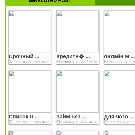
RELATED POST
Срочный ...
Кредитн� ...
онлайн м ..
February 27, 2026
55
February 19, 2026
56
February 13, 20
All copyrights reserved © 2021
Сайт предоставляет исключительно информационные услу
займы без отказа
не несет ответственности за действия
которых будет оформлен займ. Платформа сотрудни
Список н ...
Займ без ...
Для чого ...
кредиторами Казахстана.
February 11, 2026
55
February 10, 2026
55
February 9, 202
1) обработку ошибок и исключений безопасным способ