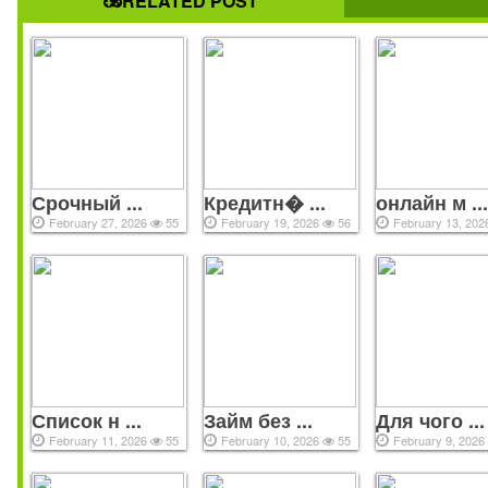
RELATED POST
займа?
Быстрые кредиторы выделяются тем, что выдают особы
онлайн-кредитов, которых нет в арсенале банко
предъявляют к заемщикам всего 1-3 ключевых условия
дополнительных. Анкета сокращена до необходимого ми
оформление полностью
https://www.curtainmart.pk/zajmy-v-i
2026-ot-79-mfo-vzjat-mikrozajm/
онлайн. 🔍 Отличный выбор д
кто ищет выгодный первый займ в Казахстане 🟢 Деньги без 
Срочный ...
Кредитн� ...
онлайн м ..
– доступно для клиентов с разным типом кредитной ис
February 27, 2026
55
February 19, 2026
56
February 13, 20
Вначале большая часть платежа погашает проценты, з
основной долг Включает процентную ставку и проценты 
платежам
All copyrights reserved © 2021
Список н ...
Займ без ...
Для чого ...
February 11, 2026
55
February 10, 2026
55
February 9, 202