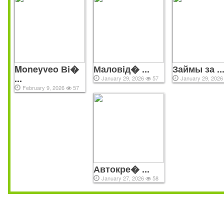
Moneyveo Ві�
Маловід� ...
Займы за ..
...
January 29, 2026
57
January 29, 202
February 9, 2026
57
Автокре� ...
January 27, 2026
58
Условия микрозаймов в 2026 год
Важно понимать, что продление увеличивает общую сумму до
за дополнительных процентов, поэтому рекомендуется испол
эту опцию ответственно. Для этого обычно нужно обрат