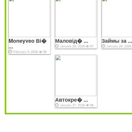
Moneyveo Ві�
Маловід� ...
Займы за ..
...
January 29, 2026
57
January 29, 202
February 9, 2026
58
Акшамат — микрофинансовая организация, в которой можно 
сейчас получить в долг небольшую сумму. Оплата производ
расчета сумма займа и процент за период пользования. Д
Автокре� ...
клиентов предусмотрен единый формат договора и начи
January 27, 2026
58
процента за пользование денег микрокредитной организации