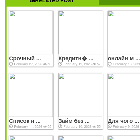
RELATED POST
практике займ, микрозайм и микрокредит онлайн на карт
используются как взаимозаменяемые понятия. Достаточно
онлайн заявку, выбрать подходящее предложение, и уже чер
минут деньги поступят на вашу карту.
Срочный ...
Кредитн� ...
онлайн м ..
February 27, 2026
56
February 19, 2026
57
February 13, 20
All copyrights reserved © 2021
Список н ...
Займ без ...
Для чого ...
February 11, 2026
55
February 10, 2026
55
February 9, 202